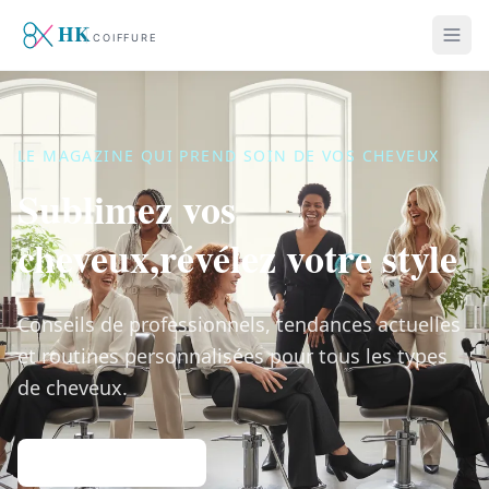
LE MAGAZINE QUI PREND SOIN DE VOS CHEVEUX
Sublimez vos
cheveux,
révélez votre style
Conseils de professionnels, tendances actuelles
et routines personnalisées pour tous les types
de cheveux.
Lire nos articles