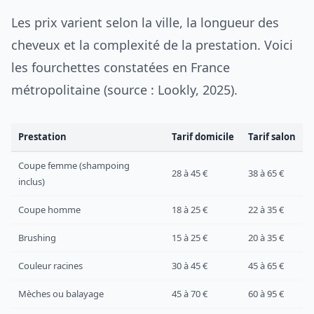
Les prix varient selon la ville, la longueur des
cheveux et la complexité de la prestation. Voici
les fourchettes constatées en France
métropolitaine (source : Lookly, 2025).
Prestation
Tarif domicile
Tarif salon
Coupe femme (shampoing
28 à 45 €
38 à 65 €
inclus)
Coupe homme
18 à 25 €
22 à 35 €
Brushing
15 à 25 €
20 à 35 €
Couleur racines
30 à 45 €
45 à 65 €
Mèches ou balayage
45 à 70 €
60 à 95 €