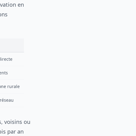
rvation en
ons
directe
ents
one rurale
 réseau
, voisins ou
ois par an