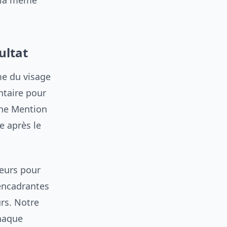
t la même
ultat
me du visage
entaire pour
une Mention
e après le
leurs pour
 encadrantes
urs. Notre
chaque