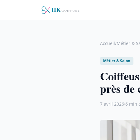
Accueil
/
Métier & S
Métier & Salon
Coiffeus
près de 
7 avril 2026
6 min 