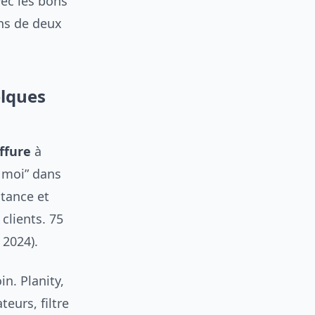
ec les bons
ins de deux
elques
ffure
à
z moi” dans
stance et
clients. 75
 2024).
in. Planity,
teurs, filtre