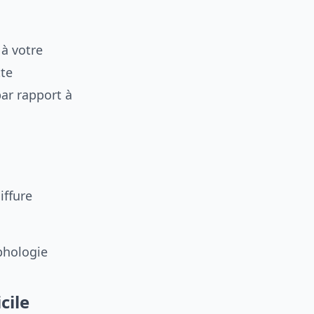
 à votre
tte
ar rapport à
iffure
phologie
cile