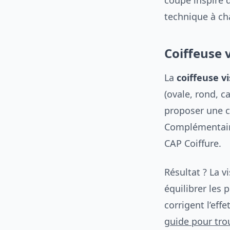
coupe inspire 
technique à ch
Coiffeuse v
La
coiffeuse v
(ovale, rond, c
proposer une c
Complémentaire 
CAP Coiffure.
Résultat ? La v
équilibrer les 
corrigent l’eff
guide pour tro