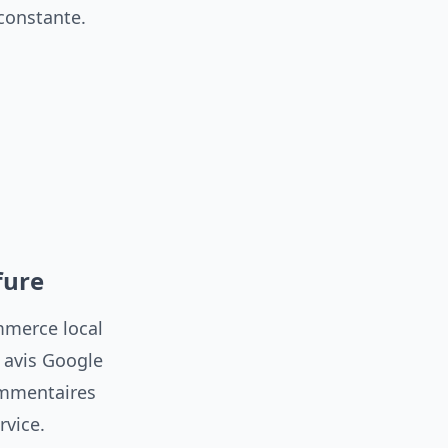
 constante.
fure
ommerce local
0 avis Google
commentaires
rvice.