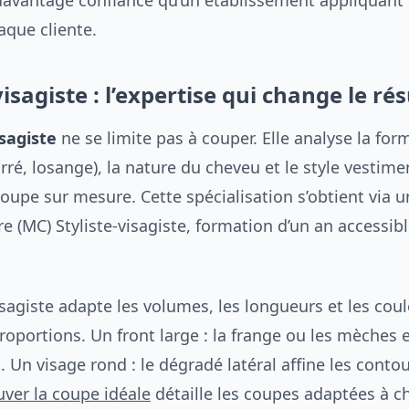
davantage confiance qu’un établissement appliquan
aque cliente.
isagiste : l’expertise qui change le rés
isagiste
ne se limite pas à couper. Elle analyse la for
arré, losange), la nature du cheveu et le style vestim
oupe sur mesure. Cette spécialisation s’obtient via 
(MC) Styliste-visagiste, formation d’un an accessibl
isagiste adapte les volumes, les longueurs et les cou
proportions. Un front large : la frange ou les mèches
et. Un visage rond : le dégradé latéral affine les conto
uver la coupe idéale
détaille les coupes adaptées à 