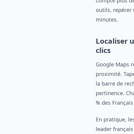
compte plus de
outils, repére
minutes.
Localiser 
clics
Google Maps res
proximité. Tape
la barre de rec
pertinence. Cha
% des Français 
En pratique, le
leader français