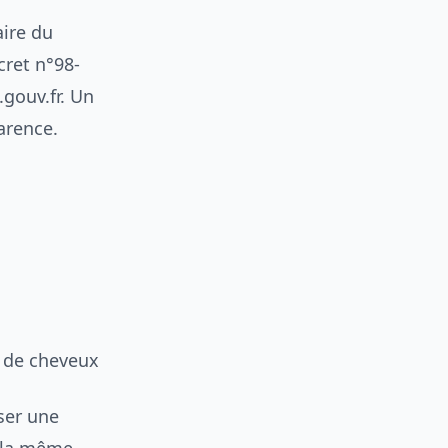
aire du
cret n°98-
gouv.fr. Un
arence.
e de cheveux
ser une