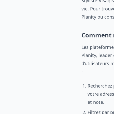
Styliste-Visagi
vie. Pour trouv
Planity ou con
Comment ré
Les plateformes
Planity, leader
d’utilisateurs 
:
Recherchez p
votre adress
et note.
Filtrez par 