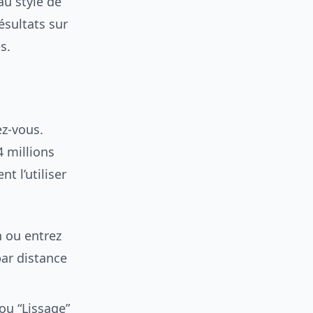
au style de
résultats sur
s.
ez-vous.
4 millions
t l’utiliser
n ou entrez
par distance
ou “Lissage”