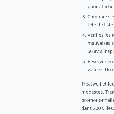
pour affiche
Comparez les
tête de list
Vérifiez les
mauvaises su
50 avis insp
Réservez en 
validez. Un 
Treatwell et K
modestes. Trea
promotionnelles
dans 200 villes