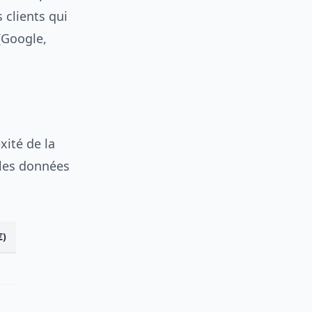
 clients qui
(Google,
xité de la
r les données
€)