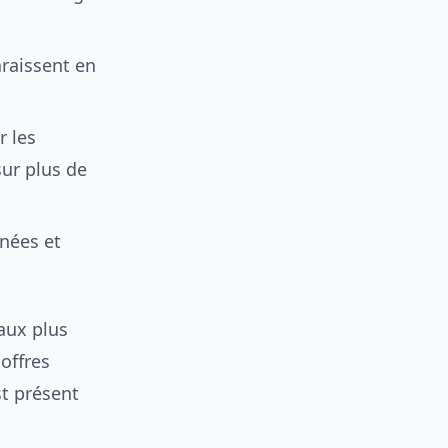
araissent en
r les
sur plus de
nnées et
aux plus
offres
st présent