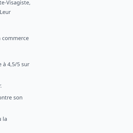
te-Visagiste,
 Leur
un commerce
 à 4,5/5 sur
.
ontre son
 la