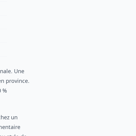
onale. Une
en province.
0 %
chez un
mentaire