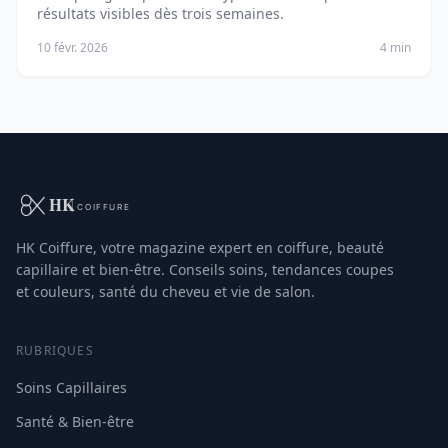
résultats visibles dès trois semaines.
10 févr. 2026
4 min
HK Coiffure, votre magazine expert en coiffure, beauté
capillaire et bien-être. Conseils soins, tendances coupes
et couleurs, santé du cheveu et vie de salon.
RUBRIQUES
Soins Capillaires
Santé & Bien-être