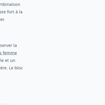
ombinaison
te fort à la
er.
server la
es femme
le et un
ère. Le bloc