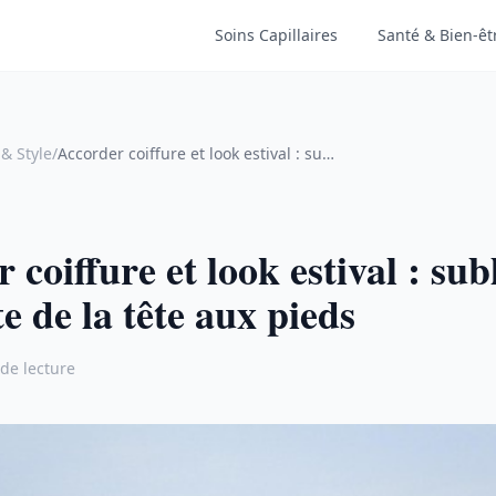
Soins Capillaires
Santé & Bien-êt
& Style
/
Accorder coiffure et look estival : sublimer sa silhouette de la tête aux pieds
 coiffure et look estival : sub
te de la tête aux pieds
de lecture