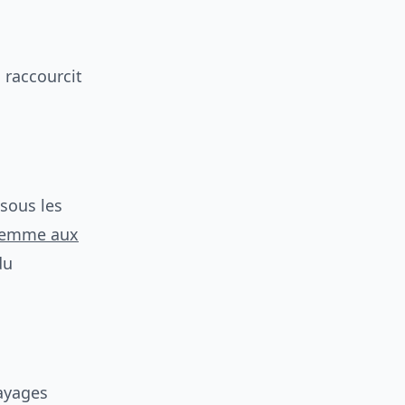
 raccourcit
sous les
femme aux
du
ayages