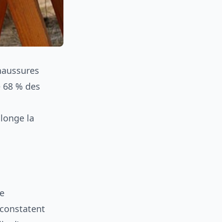
chaussures
e 68 % des
olonge la
ne
 constatent