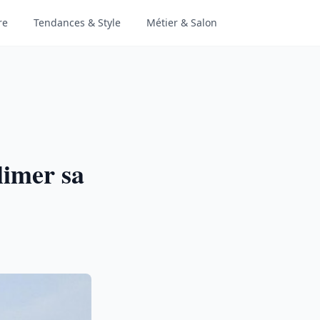
re
Tendances & Style
Métier & Salon
limer sa