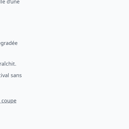
le d’une
égradée
raîchit.
tival sans
a coupe