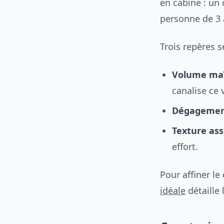
en cabine : un
personne de 3 à
Trois repères s
Volume maî
canalise ce 
Dégagement
Texture as
effort.
Pour affiner le 
idéale
détaille