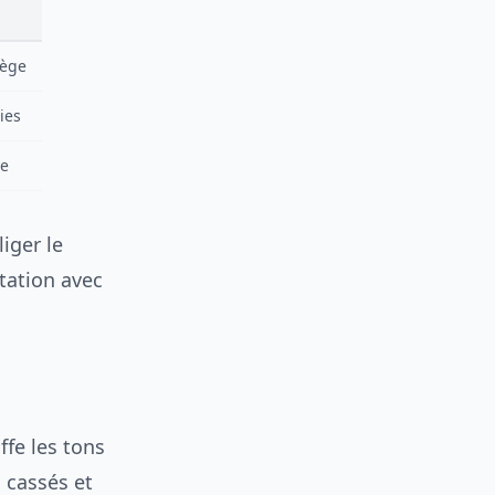
iège
ies
e
liger le
ltation avec
ffe les tons
s cassés et