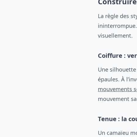
Construire
La règle des st
ininterrompue.
visuellement.
Coiffure : ve
Une silhouette
épaules. À l’in
mouvements s
mouvement san
Tenue : la c
Un camaïeu mon