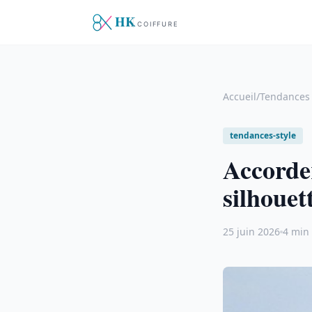
Accueil
/
Tendances 
tendances-style
Accorder
silhouet
25 juin 2026
4 min 