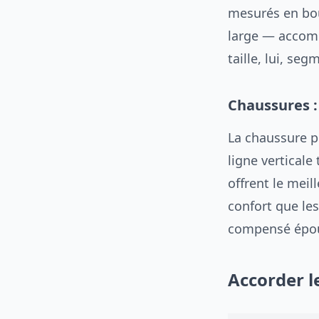
mesurés en bou
large — accompa
taille, lui, se
Chaussures : 
La chaussure pr
ligne verticale
offrent le meil
confort que les
compensé épous
Accorder le