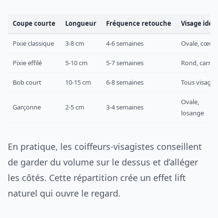
Coupe courte
Longueur
Fréquence retouche
Visage idéa
Pixie classique
3-8 cm
4-6 semaines
Ovale, cœur
Pixie effilé
5-10 cm
5-7 semaines
Rond, carré
Bob court
10-15 cm
6-8 semaines
Tous visages
Ovale,
Garçonne
2-5 cm
3-4 semaines
losange
En pratique, les coiffeurs-visagistes conseillent
de garder du volume sur le dessus et d’alléger
les côtés. Cette répartition crée un effet lift
naturel qui ouvre le regard.