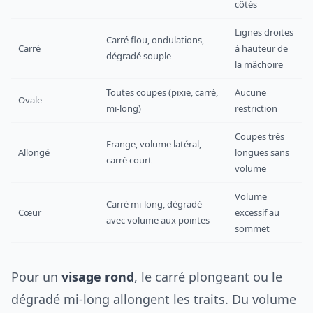
côtés
Lignes droites
Carré flou, ondulations,
Carré
à hauteur de
dégradé souple
la mâchoire
Toutes coupes (pixie, carré,
Aucune
Ovale
mi-long)
restriction
Coupes très
Frange, volume latéral,
Allongé
longues sans
carré court
volume
Volume
Carré mi-long, dégradé
Cœur
excessif au
avec volume aux pointes
sommet
Pour un
visage rond
, le carré plongeant ou le
dégradé mi-long allongent les traits. Du volume