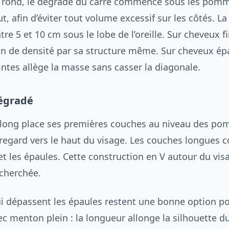
 rond, le dégradé du carré commence sous les pomm
t, afin d’éviter tout volume excessif sur les côtés. L
ntre 5 et 10 cm sous le lobe de l’oreille. Sur cheveux f
ion de densité par sa structure même. Sur cheveux ép
intes allège la masse sans casser la diagonale.
dégradé
long place ses premières couches au niveau des po
 regard vers le haut du visage. Les couches longues 
et les épaules. Cette construction en V autour du vis
echerchée.
i dépassent les épaules restent une bonne option p
c menton plein : la longueur allonge la silhouette du