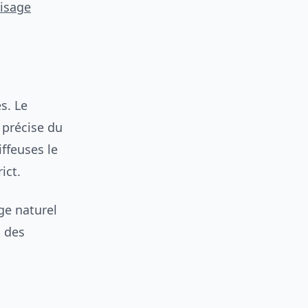
isage
s. Le
 précise du
iffeuses le
ict.
ge naturel
s des