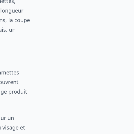
ettes,
a longueur
ins, la coupe
ais, un
mmettes
couvrent
age produit
our un
 visage et