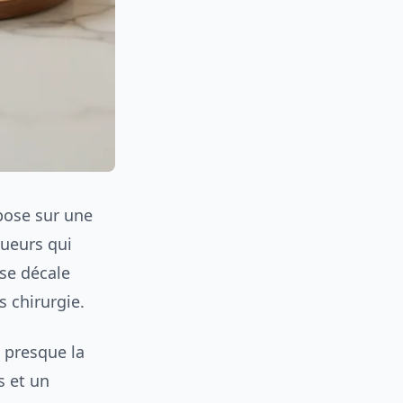
ose sur une
gueurs qui
se décale
s chirurgie.
 presque la
s et un