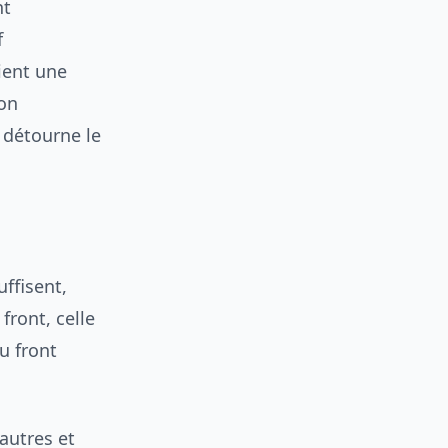
nt
f
ient une
ion
 détourne le
ffisent,
front, celle
u front
autres et