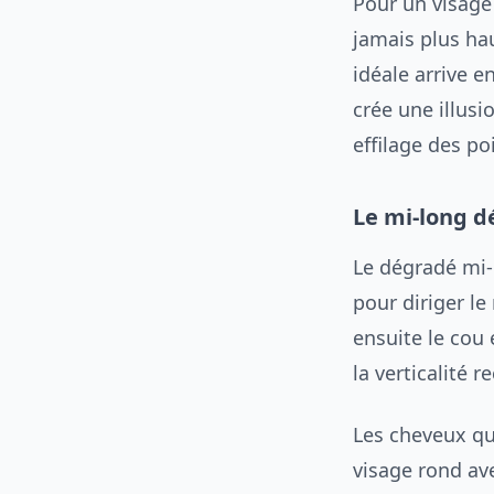
Pour un visage
jamais plus hau
idéale arrive e
crée une illus
effilage des po
Le mi-long 
Le dégradé mi-
pour diriger le
ensuite le cou 
la verticalité r
Les cheveux qu
visage rond ave