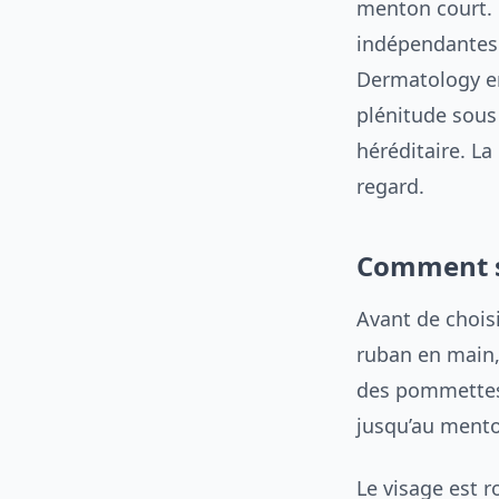
menton court. 
indépendantes 
Dermatology en
plénitude sous
héréditaire. L
regard.
Comment sa
Avant de chois
ruban en main, 
des pommettes,
jusqu’au ment
Le visage est 