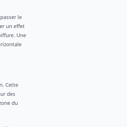
passer le
r un effet
oiffure. Une
orizontale
n. Cette
eur des
 zone du