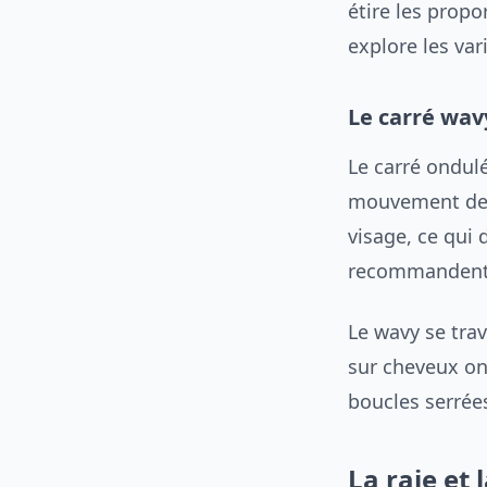
étire les propo
explore les var
Le carré wav
Le carré ondulé
mouvement des 
visage, ce qui d
recommandent a
Le wavy se tra
sur cheveux on
boucles serrées
La raie et 