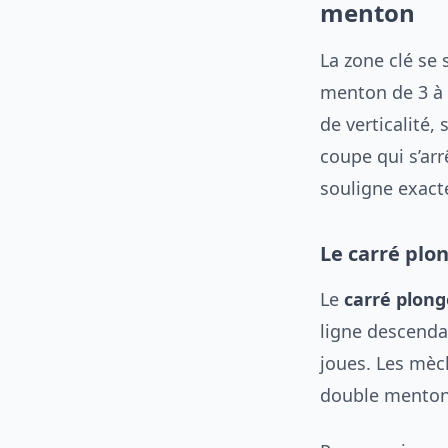
menton
La zone clé se
menton de 3 à 
de verticalité,
coupe qui s’arr
souligne exact
Le carré plo
Le
carré plon
ligne descendan
joues. Les mèch
double menton e