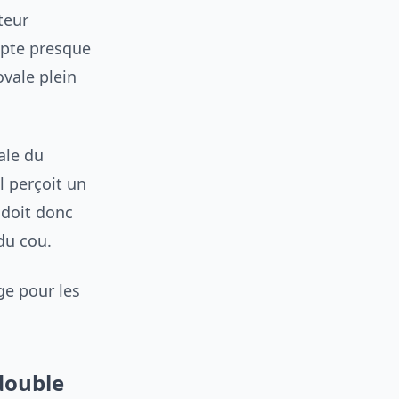
teur
cepte presque
ovale plein
ale du
l perçoit un
 doit donc
 du cou.
ge pour les
double